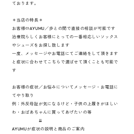
ております。
＊当店の特長＊
お客様⇔AYUMU／歩との間で直接の相談が可能です
治療院らしくお客様にとっての一番相応しいソックス
やシューズをお探し致します
一度、メッセージやお電話にてご連絡をして頂きます
と症状に合わせてこちらで選ばせて頂くことも可能で
す
お客様の症状／お悩みについてメッセージ・お電話に
てやり取り
例：外反母趾が気になるけど・子供の上履きがほしい
わ・おばあちゃんに買ってあげたいの等
⇊
AYUMUが症状の説明と商品のご案内