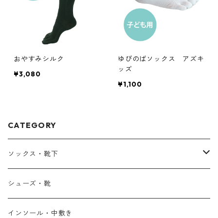
おやすみシルク
ゆびのばソックス アズキ
ッズ
¥3,080
¥1,100
CATEGORY
ソックス・靴下
ゆびのばソックス
シューズ・靴
あゆみの作った靴下
インソール・中敷き