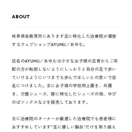
ABOUT
岐阜県各務原市にあります足に特化した治療院が運営
するウェブショップAYUMU／あゆむ。
店名のAYUMU／あゆむは小さなお子様の足育からご年
配の方が転倒しないようにしっかりと自分の足で歩い
ていけるようにいつまでも歩んでほしいとの思いで店
名につけました。主にお子様の学校用上履き、外履
き、介護シューズ、膝に特化したシューズの他、ゆび
のばソックスなどを販売しております。
主に治療院のオーナーが厳選した治療院でも患者様に
おすすめしています"足に優しい製品”だけを取り揃え